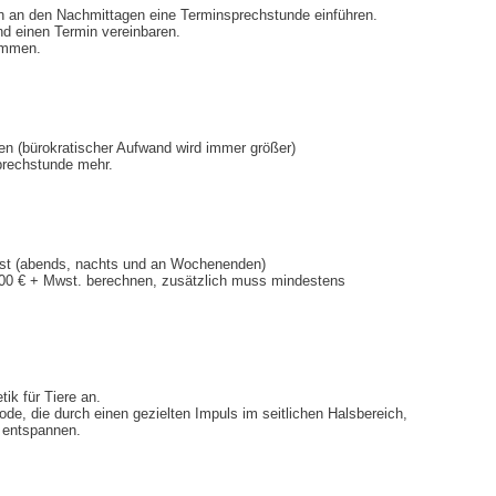
n an den Nachmittagen eine Terminsprechstunde einführen.
d einen Termin vereinbaren.
ommen.
en (bürokratischer Aufwand wird immer größer)
Sprechstunde mehr.
enst (abends, nachts und an Wochenenden)
,00 € + Mwst. berechnen, zusätzlich muss mindestens
ik für Tiere an.
e, die durch einen gezielten Impuls im seitlichen Halsbereich,
 entspannen.